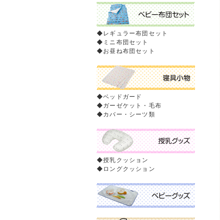
◆
レギュラー布団セット
◆
ミニ布団セット
◆
お昼ね布団セット
◆
ベッドガード
◆
ガーゼケット・毛布
◆
カバー・シーツ類
◆
授乳クッション
◆
ロングクッション