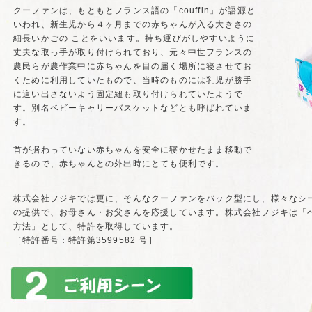
クーファンは、もともとフランス語の「couffin」が語源と
いわれ、新生児から４ヶ月までの赤ちゃんが入る大きさの
細長いかごの ことをいいます。持ち運びがしやすいように
丈夫な取っ手が取り付けられており、元々中世フランスの
農民らが農作業中に赤ちゃんを目の届く場所に寝させてお
くために利用していたもので、当時のものには乳児が勝手
に這い出さないよう固定紐も取り付けられていたようで
す。別名ベビーキャリーバスケットなどとも呼ばれていま
す。
首が据わっていない赤ちゃんを安全に寝かせたまま移動で
きるので、赤ちゃんとの外出時にとても便利です。
株式会社フジキでは更に、そんなクーファンをバック型にし、様々なシ
の提供で、お母さん・お父さんを応援しています。株式会社フジキは「
方法」として、特許を取得しています。
［特許番号：特許第3599582 号］