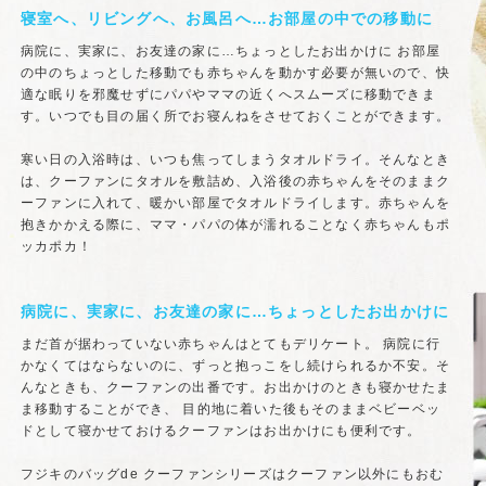
寝室へ、リビングへ、お風呂へ…お部屋の中での移動に
病院に、実家に、お友達の家に…ちょっとしたお出かけに お部屋
の中のちょっとした移動でも赤ちゃんを動かす必要が無いので、快
適な眠りを邪魔せずにパパやママの近くへスムーズに移動できま
す。いつでも目の届く所でお寝んねをさせておくことができます。
寒い日の入浴時は、いつも焦ってしまうタオルドライ。そんなとき
は、クーファンにタオルを敷詰め、入浴後の赤ちゃんをそのままク
ーファンに入れて、暖かい部屋でタオルドライします。赤ちゃんを
抱きかかえる際に、ママ・パパの体が濡れることなく赤ちゃんもポ
ッカポカ！
病院に、実家に、お友達の家に…ちょっとしたお出かけに
まだ首が据わっていない赤ちゃんはとてもデリケート。 病院に行
かなくてはならないのに、ずっと抱っこをし続けられるか不安。そ
んなときも、クーファンの出番です。お出かけのときも寝かせたま
ま移動することができ、 目的地に着いた後もそのままベビーベッ
ドとして寝かせておけるクーファンはお出かけにも便利です。
フジキのバッグde クーファンシリーズはクーファン以外にもおむ