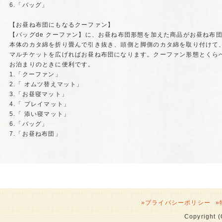
6.「バッグ」
【お昼ね布団にもなるクーファン】
【バッグde クーファン】に、お昼ね布団形態を加えた商品がお昼ね布
本体のカタ綿を折り畳んで引き抜き、頭側と脚側のカタ綿を取り付けて
マルチケットを広げればお昼ね布団になります。クーファン形態とくら
お泊まりのときに便利です。
1.「クーファン」
2.「 オムツ替えマット」
3.「お昼寝マット」
4.「 プレイマット」
5.「 添い寝マット」
6.「バッグ」
7.「お昼ね布団」
»
プライバシーポリシー
»
Copyright (