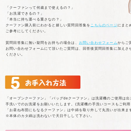
「クーファンって何歳まで使えるの？」
「お洗濯できるの？」
「本当に持ち運べる重さなの？」
クーファン購入前にわかると嬉しい質問回答集を
こちらのページ
にまと
ご参考にしてください。
質問回答集に無い疑問をお持ちの場合は、
お問い合わせフォーム
からご
お問い合わせフォームにて頂いたご質問は、回答後質問回答集に加えさ
ください。
「オープンクーファン」「バッグdeクーファン」は洗濯機のご使用は出
手洗いでのお洗濯をお願いいたします。(洗濯機の手洗いコースもご利用
「お昼ね布団にもなるクーファン」は中綿を取り外して丸洗いが出来ます
※本体のカタ綿は洗わないで天日干しして下さい。