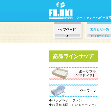
クーファンとベビー商
◆
バッグdeクーファン
◆
お昼ね布団にもなるクーファン