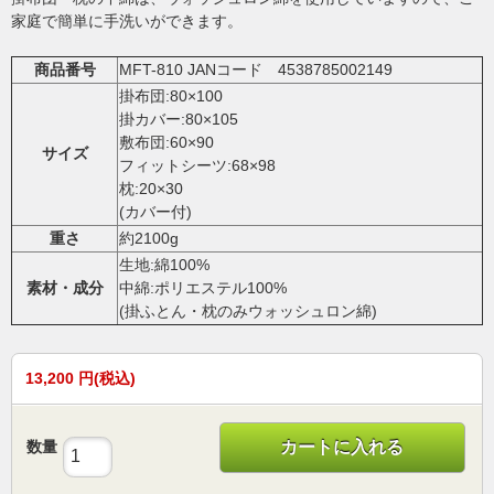
家庭で簡単に手洗いができます。
商品番号
MFT-810 JANコード 4538785002149
掛布団:80×100
掛カバー:80×105
敷布団:60×90
サイズ
フィットシーツ:68×98
枕:20×30
(カバー付)
重さ
約2100g
生地:綿100%
素材・成分
中綿:ポリエステル100%
(掛ふとん・枕のみウォッシュロン綿)
13,200
円(税込)
数量
カートに入れる