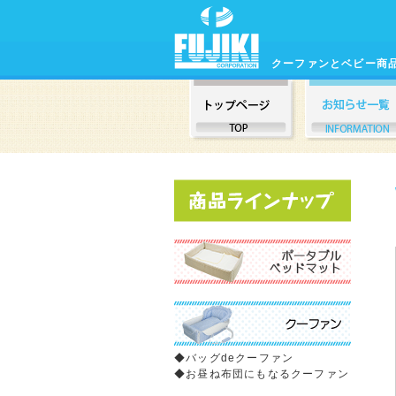
クーファンとベビー商
◆
バッグdeクーファン
◆
お昼ね布団にもなるクーファン