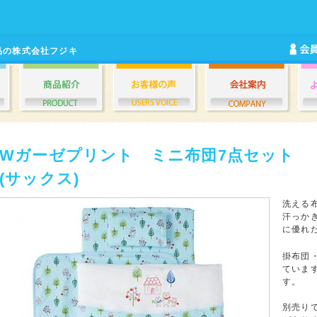
品の株式会社フジキ
Wガーゼプリント ミニ布団7点セット
(サックス)
洗える
汗っか
に優れ
掛布団
ていま
す。
別売りで