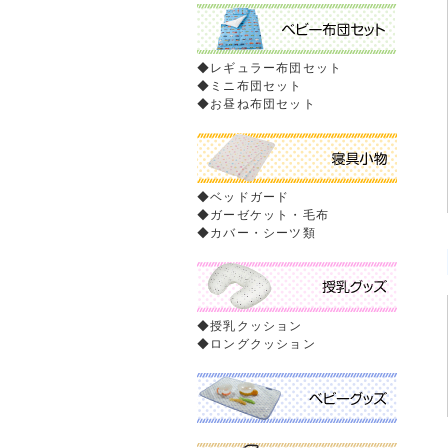
◆
レギュラー布団セット
◆
ミニ布団セット
◆
お昼ね布団セット
◆
ベッドガード
◆
ガーゼケット・毛布
◆
カバー・シーツ類
◆
授乳クッション
◆
ロングクッション