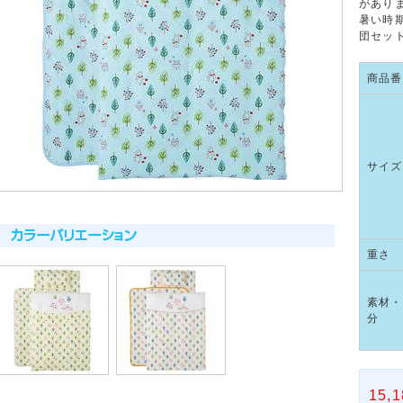
があり
暑い時
団セッ
商品番
サイズ
重さ
素材・
分
15,1