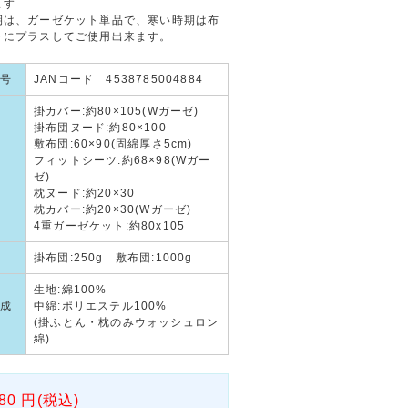
ます
期は、ガーゼケット単品で、寒い時期は布
トにプラスしてご使用出来ます。
号
JANコード 4538785004884
掛カバー:約80×105(Wガーゼ)
掛布団ヌード:約80×100
敷布団:60×90(固綿厚さ5cm)
フィットシーツ:約68×98(Wガー
ゼ)
枕ヌード:約20×30
枕カバー:約20×30(Wガーゼ)
4重ガーゼケット:約80x105
掛布団:250g 敷布団:1000g
生地:綿100%
成
中綿:ポリエステル100%
(掛ふとん・枕のみウォッシュロン
綿)
80
円(税込)