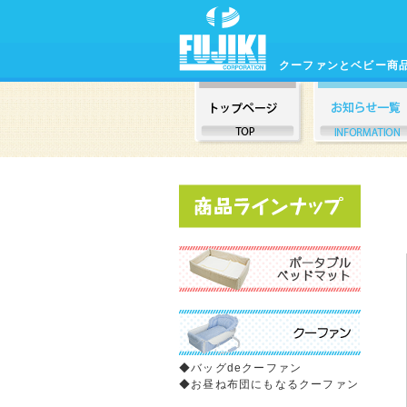
クーファンとベビー商
◆
バッグdeクーファン
◆
お昼ね布団にもなるクーファン