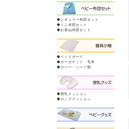
◆
レギュラー布団セット
◆
ミニ布団セット
◆
お昼ね布団セット
◆
ベッドガード
◆
ガーゼケット・毛布
◆
カバー・シーツ類
◆
授乳クッション
◆
ロングクッション