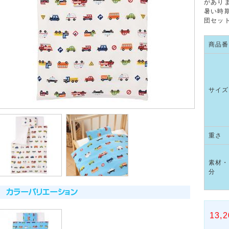
があり
暑い時
団セッ
商品番
サイズ
重さ
素材・
分
13,2