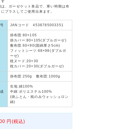
ます
期は、ガーゼケット単品で、寒い時期は布
トにプラスしてご使用出来ます。
号
JANコード 4538785003351
掛布団:80×105
掛カバー:80×105(ダブルガーゼ)
敷布団:60×90(固綿厚さ5cm)
フィットシーツ:68×98(ダブルガ
ーゼ)
枕ヌード:20×30
枕カバー:20×30(ダブルガーゼ)
掛布団:250g 敷布団:1000g
生地:綿100%
成
中綿:ポリエステル100%
(掛ふとん・枕のみウォッシュロン
綿)
00
円(税込)