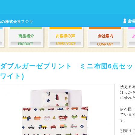
品の株式会社フジキ
ダブルガーゼプリント ミニ布団6点セッ
ワイト)
洗える
汗っか
に優れ
掛布団
ていま
す。
別売りで